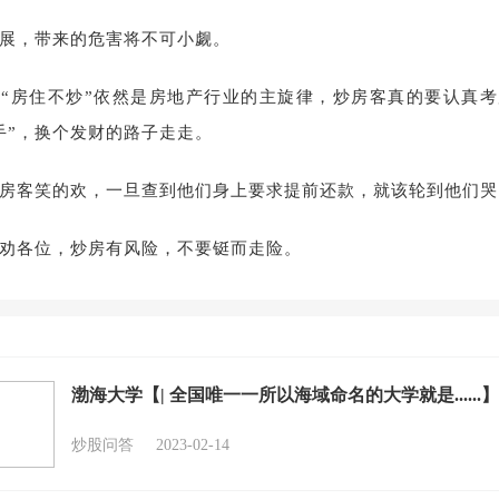
展，带来的危害将不可小觑。
“房住不炒”依然是房地产行业的主旋律，炒房客真的要认真
手”，换个发财的路子走走。
房客笑的欢，一旦查到他们身上要求提前还款，就该轮到他们哭
劝各位，炒房有风险，不要铤而走险。
渤海大学【| 全国唯一一所以海域命名的大学就是......】
炒股问答
2023-02-14