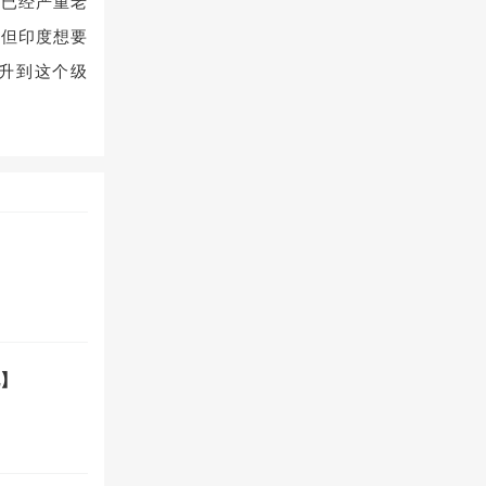
础已经严重老
，但印度想要
提升到这个级
】