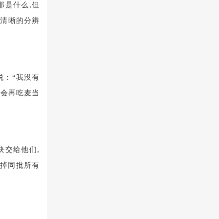
那是什么,但
够清晰的分辨
说：“我没有
不会再吃麦当
块交给他们,
撤掉同批所有