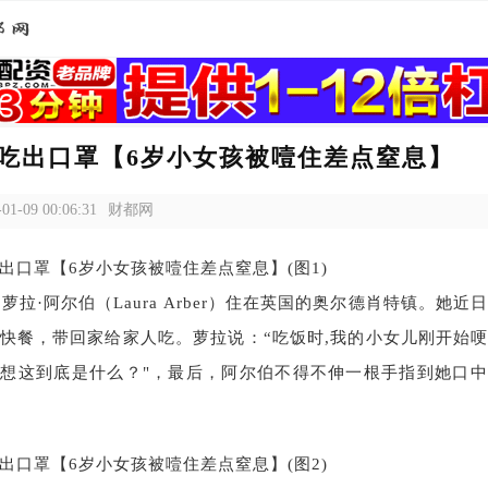
吃出口罩【6岁小女孩被噎住差点窒息】
-01-09 00:06:31
财都网
的萝拉·阿尔伯（Laura Arber）住在英国的奥尔德肖特镇。她近
快餐，带回家给家人吃。萝拉说：“吃饭时,我的小女儿刚开始
想这到底是什么？"，最后，阿尔伯不得不伸一根手指到她口