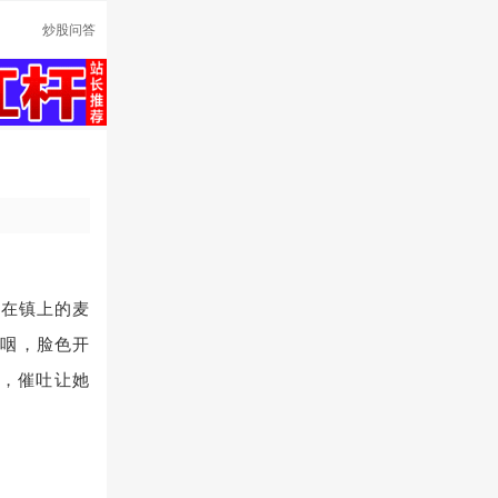
炒股问答
日在镇上的麦
哽咽，脸色开
中，催吐让她