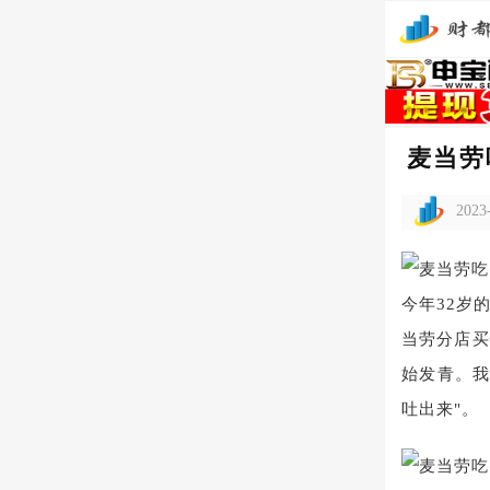
麦当劳
2023
今年32岁
当劳分店买
始发青。我
吐出来"。