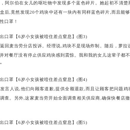
，阿尔伯在女儿的呕吐物中发现多个蓝色碎片。她起初不清楚
盒后,竟然发现20个鸡块中还有一块内有同样蓝色碎片,而且能
性口罩！
返回麦当劳分店投诉。经理说,鸡块不是现场炸制。随后，萝拉
并对餐厅没有停止供应鸡块感到震惊。我和我的女儿这辈子都
”
发言人说,他们向顾客道歉,提供全额退款,而且让顾客把问题鸡
调查。另外,这家麦当劳开始全面调查相关供应商,确保快餐店