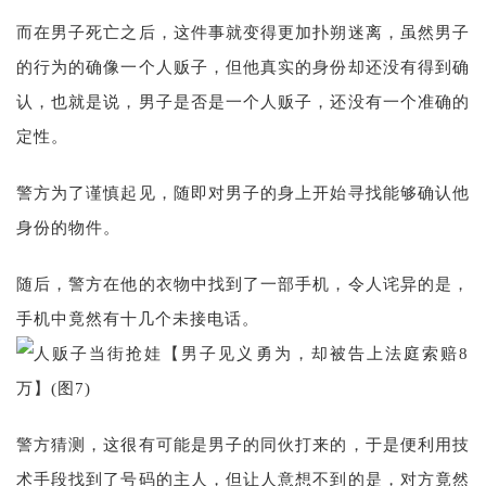
而在男子死亡之后，这件事就变得更加扑朔迷离，虽然男子
的行为的确像一个人贩子，但他真实的身份却还没有得到确
认，也就是说，男子是否是一个人贩子，还没有一个准确的
定性。
警方为了谨慎起见，随即对男子的身上开始寻找能够确认他
身份的物件。
随后，警方在他的衣物中找到了一部手机，令人诧异的是，
手机中竟然有十几个未接电话。
警方猜测，这很有可能是男子的同伙打来的，于是便利用技
术手段找到了号码的主人，但让人意想不到的是，对方竟然