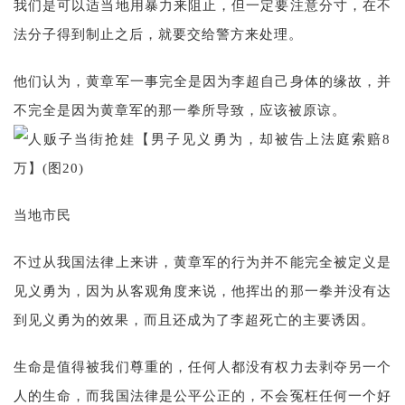
我们是可以适当地用暴力来阻止，但一定要注意分寸，在不
法分子得到制止之后，就要交给警方来处理。
他们认为，黄章军一事完全是因为李超自己身体的缘故，并
不完全是因为黄章军的那一拳所导致，应该被原谅。
当地市民
不过从我国法律上来讲，黄章军的行为并不能完全被定义是
见义勇为，因为从客观角度来说，他挥出的那一拳并没有达
到见义勇为的效果，而且还成为了李超死亡的主要诱因。
生命是值得被我们尊重的，任何人都没有权力去剥夺另一个
人的生命，而我国法律是公平公正的，不会冤枉任何一个好