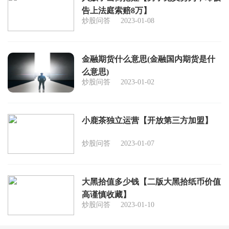
告上法庭索赔8万】
炒股问答
2023-01-08
金融期货什么意思(金融国内期货是什
么意思)
炒股问答
2023-01-02
小鹿茶独立运营【开放第三方加盟】
炒股问答
2023-01-07
大黑拾值多少钱【二版大黑拾纸币价值
高谨慎收藏】
炒股问答
2023-01-10