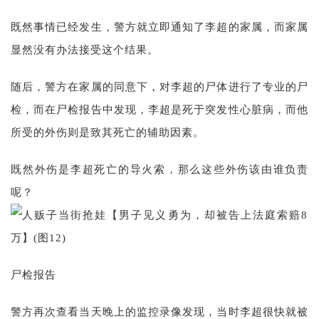
既然事情已经发生，警方就立即通知了李超的家属，而家属
显然没有办法接受这个结果。
随后，警方在家属的同意下，对李超的尸体进行了专业的尸
检，而在尸检报告中发现，李超是死于突发性心脏病，而他
所受的外伤则是致其死亡的辅助因素。
既然外伤是李超死亡的导火索，那么这些外伤该由谁负责
呢？
尸检报告
警方再次查看当天晚上的监控录像发现，当时李超很快就被