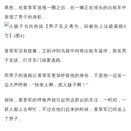
果然，在黄章军巡视一圈之后，在一辆正在掉头的出租车中
发现了男子的身影。
黄章军没有犹豫，立刻冲到马路中间将出租车逼停，那名男
子见状，打开车门就要逃跑。
而男子的逃跑让黄章军更加怀疑他的身份，于是他一边追一
边大声呼救：“快来人啊，抓人贩子啊！”
很快，黄章军的呼救声就引起旁边群众的关注，一时间，一
群人都上去帮忙，不过在他们赶来的时候，黄章军已经追上
了男子。