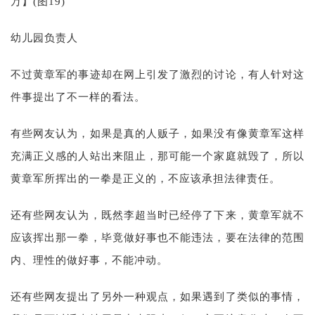
幼儿园负责人
不过黄章军的事迹却在网上引发了激烈的讨论，有人针对这
件事提出了不一样的看法。
有些网友认为，如果是真的人贩子，如果没有像黄章军这样
充满正义感的人站出来阻止，那可能一个家庭就毁了，所以
黄章军所挥出的一拳是正义的，不应该承担法律责任。
还有些网友认为，既然李超当时已经停了下来，黄章军就不
应该挥出那一拳，毕竟做好事也不能违法，要在法律的范围
内、理性的做好事，不能冲动。
还有些网友提出了另外一种观点，如果遇到了类似的事情，