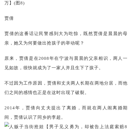
贾倩
贾倩的这番话让民警感到大为吃惊，既然贾倩是晨晨的母
亲，她又为何要做出抢孩子的举动呢？
原来，贾倩是在2008年在宁波与晨晨的父亲相识，两人一
见如故，很快就成为了一家人并且生下了孩子。
不过因为工作原因，贾倩和丈夫两人长期在两地分居，而他
们之间的感情也正是在这时出现了破裂。
2014年，贾倩向丈夫提出了离婚，而就在两人闹离婚期
间，贾倩认识了同乡的李超。