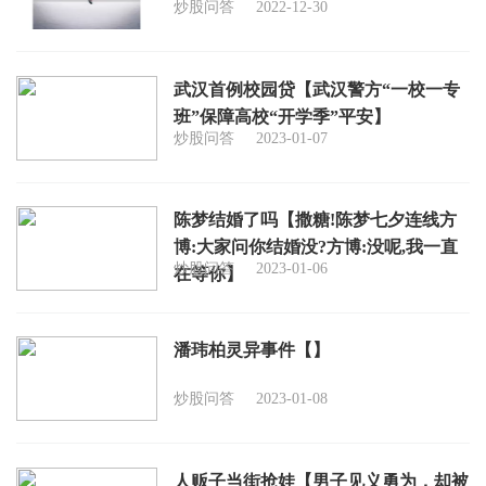
炒股问答
2022-12-30
武汉首例校园贷【武汉警方“一校一专
班”保障高校“开学季”平安】
炒股问答
2023-01-07
陈梦结婚了吗【撒糖!陈梦七夕连线方
博:大家问你结婚没?方博:没呢,我一直
炒股问答
2023-01-06
在等你】
潘玮柏灵异事件【】
炒股问答
2023-01-08
人贩子当街抢娃【男子见义勇为，却被