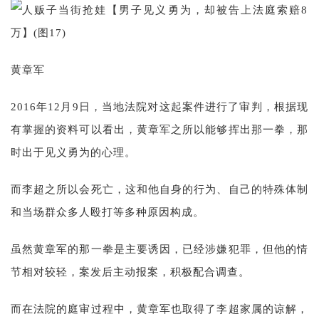
黄章军
2016年12月9日，当地法院对这起案件进行了审判，根据现
有掌握的资料可以看出，黄章军之所以能够挥出那一拳，那
时出于见义勇为的心理。
而李超之所以会死亡，这和他自身的行为、自己的特殊体制
和当场群众多人殴打等多种原因构成。
虽然黄章军的那一拳是主要诱因，已经涉嫌犯罪，但他的情
节相对较轻，案发后主动报案，积极配合调查。
而在法院的庭审过程中，黄章军也取得了李超家属的谅解，