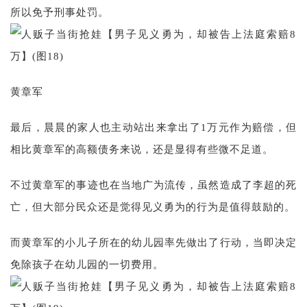
所以免予刑事处罚。
黄章军
最后，晨晨的家人也主动站出来拿出了1万元作为赔偿，但
相比黄章军的高额债务来说，还是显得有些微不足道。
不过黄章军的事迹也在当地广为流传，虽然造成了李超的死
亡，但大部分民众还是觉得见义勇为的行为是值得鼓励的。
而黄章军的小儿子所在的幼儿园率先做出了行动，当即决定
免除孩子在幼儿园的一切费用。