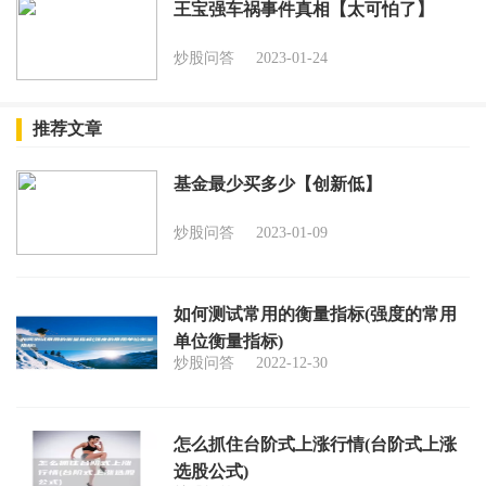
王宝强车祸事件真相【太可怕了】
炒股问答
2023-01-24
推荐文章
基金最少买多少【创新低】
炒股问答
2023-01-09
如何测试常用的衡量指标(强度的常用
单位衡量指标)
炒股问答
2022-12-30
怎么抓住台阶式上涨行情(台阶式上涨
选股公式)