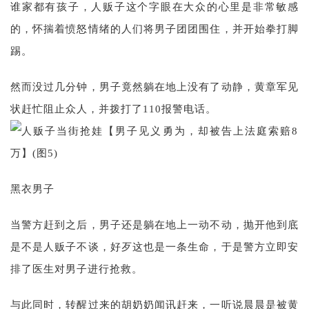
谁家都有孩子，人贩子这个字眼在大众的心里是非常敏感
的，怀揣着愤怒情绪的人们将男子团团围住，并开始拳打脚
踢。
然而没过几分钟，男子竟然躺在地上没有了动静，黄章军见
状赶忙阻止众人，并拨打了110报警电话。
黑衣男子
当警方赶到之后，男子还是躺在地上一动不动，抛开他到底
是不是人贩子不谈，好歹这也是一条生命，于是警方立即安
排了医生对男子进行抢救。
与此同时，转醒过来的胡奶奶闻讯赶来，一听说晨晨是被黄