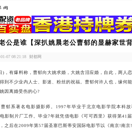
老公是谁【深扒姚晨老公曹郁的显赫家世
-01-07 08:21:18
财都网
15日)，有爆料称，曹郁向大姚求婚，大姚含泪应婚，自此，两人
得到不少业内人士、影迷、粉丝的祝福。曹郁何许人也，缘何
姚因离婚受伤的心?
曹郁系著名电影摄影师。1997年毕业于北京电影学院本科
电影制片厂工作。毕业7年就凭借电影《可可西里》获得第41
，之后在2009年第57届圣塞巴斯蒂安国际电影节以《南京!南京