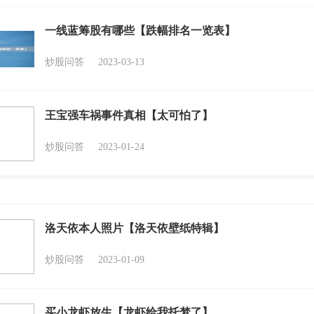
一线蓝筹股有哪些【跌幅排名一览表】
炒股问答
2023-03-13
王宝强车祸事件真相【太可怕了】
炒股问答
2023-01-24
洛天依本人照片【洛天依壁纸特辑】
炒股问答
2023-01-09
买小龙虾放生【龙虾给我托梦了】