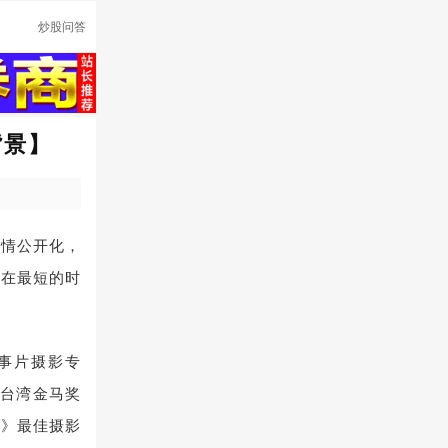
炒股问答
背景】
恋情公开化，
能在最短的时
故事片摄影专
届台湾金马奖
!》最佳摄影