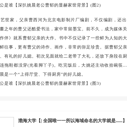
文艺世家，父亲曹西河为北京电影制片厂编剧，不仅编剧，还出
耋之年的曹父还酷爱书法，家中常留墨宝。前不久，成为媒体
作伴》就系曹郁父亲的大作。书中不仅记录了一些鲜为人知的
鲜往事，更有曹父的诗作、画作，非常的弥足珍贵。据曹郁父
、有礼的好儿媳。初次见面就给二老带了大礼，还放下身段在
连拖鞋都没穿(光着脚丫子)。吃完饭后，大姚还主动收拾碗筷..
晨是一个“上得厅堂、下得厨房”的好儿媳。
渤海大学【| 全国唯一一所以海域命名的大学就是......】