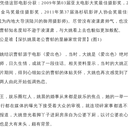
凭借这部电影分获：2009年第03届亚太电影大奖最佳摄影奖，20
金马奖最佳摄影奖，2011年第37届洛杉矶影评人协会奖最
成为内地大导演陆川的御用摄影师)。尽管没有凌潇肃帅气，也
曹郁知名度却不逊于凌潇肃，与大姚看上去也貌似更加般配。
姚结识曹郁源于电影《爱出色》，当时，大姚是《爱出色》绝
师，日久生情，成就了一段佳话。相关资料显示，当时的大姚
片期间，得到心细如尘的曹郁的体贴关怀，大姚也再次感觉到
两人由此开始低调热恋。
王，娱乐圈红人，姚晨的婚事从来都是娱乐的焦点，她的一举
一行都在媒体的曝光下接受着大众的审视，就连琐碎家事都逃不
报道，大姚曾光着脚丫子进厨房亲自为公婆下厨，以讨公婆欢
也是大有来头，颇有背景。