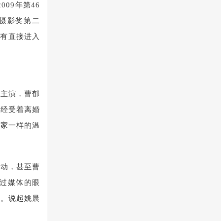
09年第46
佳摄影奖第二
没有直接进入
对主演，曹郁
正经受着离婚
了家一样的温
一动，甚至曹
过媒体的眼
心。说起姚晨