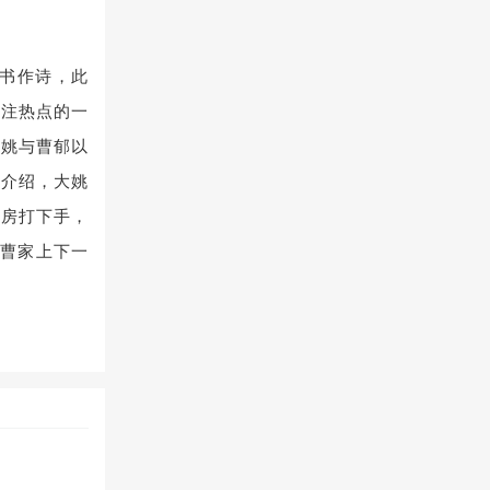
书作诗，此
关注热点的一
大姚与曹郁以
亲介绍，大姚
厨房打下手，
.曹家上下一