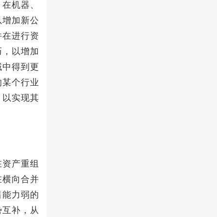
，在机器、
以增加新公
并在进行资
巧，以增加
域中得到更
的某个行业
，以实现其
在资产重组
在横向合并
售能力弱的
势互补，从