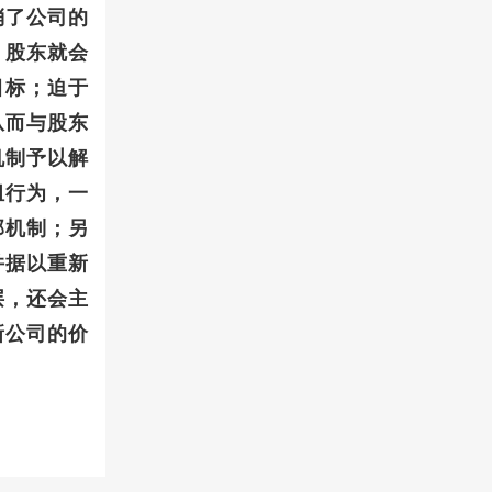
消了公司的
，股东就会
目标；迫于
从而与股东
机制予以解
组行为，一
部机制；另
并据以重新
层，还会主
新公司的价