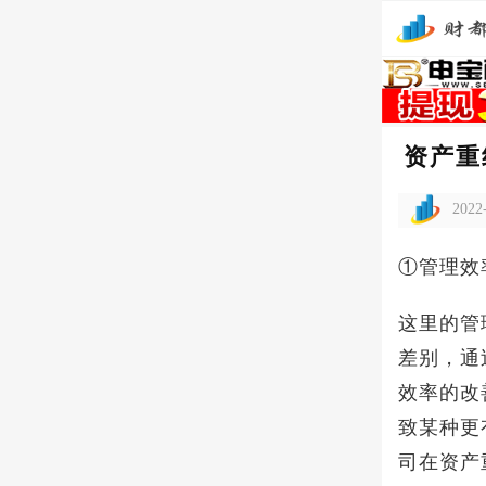
资产重
2022
①管理效
这里的管
差别，通
效率的改
致某种更
司在资产