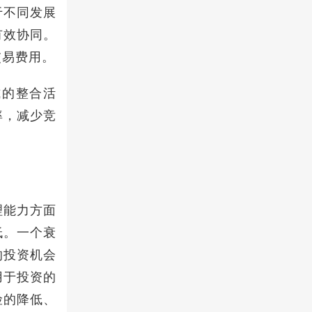
于不同发展
有效协同。
交易费用。
式的整合活
率，减少竞
理能力方面
低。一个衰
的投资机会
用于投资的
险的降低、