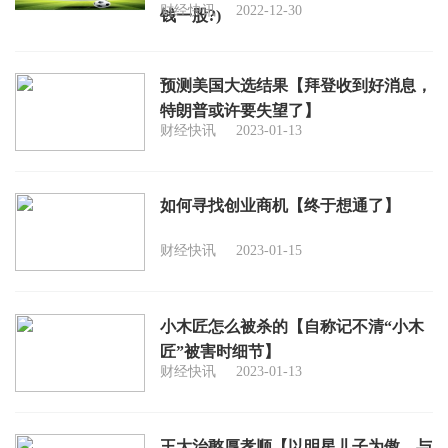
财经快讯
2022-12-30
钱一股?)
预测美国大选结果【拜登收到好消息，
特朗普或许要失望了】
财经快讯
2023-01-13
如何寻找创业商机【终于想通了】
财经快讯
2023-01-15
小木匠怎么被杀的【自称记不清“小木
匠”被害时细节】
财经快讯
2023-01-13
王大治憨厚孝顺【以明星儿子为傲，与