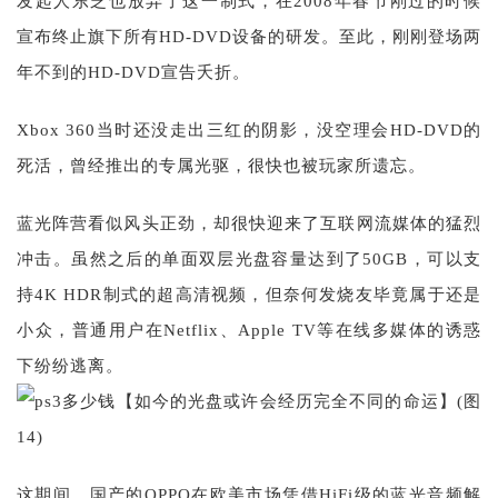
发起人东芝也放弃了这一制式，在2008年春节刚过的时候
宣布终止旗下所有HD-DVD设备的研发。至此，刚刚登场两
年不到的HD-DVD宣告夭折。
Xbox 360当时还没走出三红的阴影，没空理会HD-DVD的
死活，曾经推出的专属光驱，很快也被玩家所遗忘。
蓝光阵营看似风头正劲，却很快迎来了互联网流媒体的猛烈
冲击。虽然之后的单面双层光盘容量达到了50GB，可以支
持4K HDR制式的超高清视频，但奈何发烧友毕竟属于还是
小众，普通用户在Netflix、Apple TV等在线多媒体的诱惑
下纷纷逃离。
这期间，国产的OPPO在欧美市场凭借HiFi级的蓝光音频解