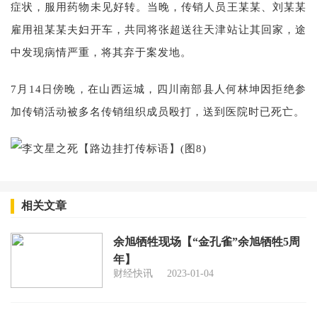
症状，服用药物未见好转。当晚，传销人员王某某、刘某某
雇用祖某某夫妇开车，共同将张超送往天津站让其回家，途
中发现病情严重，将其弃于案发地。
7月14日傍晚，在山西运城，四川南部县人何林坤因拒绝参
加传销活动被多名传销组织成员殴打，送到医院时已死亡。
相关文章
余旭牺牲现场【“金孔雀”余旭牺牲5周
年】
财经快讯
2023-01-04