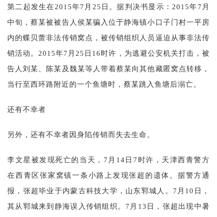
第二起发生在2015年7月25日。据判决书显示：2015年7月
中旬，蔡某被被告人侯某骗入位于静海镇小口子门村一平房
内的蝶贝蕾非法传销窝点，被传销组织人员逼迫从事非法传
销活动。2015年7月25日16时许，为逃避公安机关打击，被
告人刘某、陈某及魏某等人带着蔡某向其他藏匿窝点转移，
当行至西环路附近的一个鱼塘时，蔡某跳入鱼塘后溺亡。
还有不幸者
另外，还有不幸者因身陷传销而失去生命。
李文星被发现死亡的当天，7月14日7时许，天津西青警方
在西青区张家窝镇一条小路上发现张超的遗体。据警方通
报，张超毕业于内蒙古科技大学，山东郓城人。7月10日，
其从郓城来到静海误入传销组织。7月13日，张超出现中暑