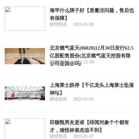
海竿什么牌子好【质量没问题，售后也
有保障】
财经快讯
2023-01-09
北京燃气蓝天(06828)12月30日发行62.5
亿股配售股份(北京燃气蓝天控股有限
财经快讯
2022-12-30
公司是国企吗)
上海莱士跌停【千亿龙头上海莱士坠落
神坛】
财经快讯
2023-01-05
田馥甄男友是谁【绯闻对象个个都有
才，难怪林俊杰追不到】
财经快讯
2023-01-07