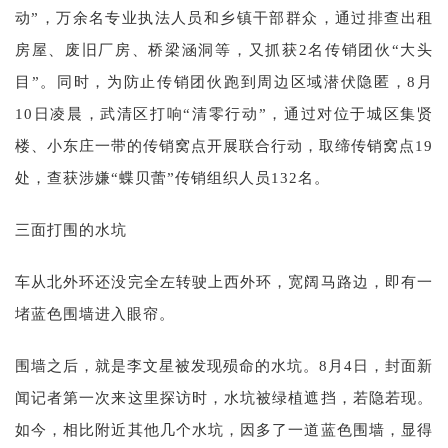
动”，万余名专业执法人员和乡镇干部群众，通过排查出租
房屋、废旧厂房、桥梁涵洞等，又抓获2名传销团伙“大头
目”。同时，为防止传销团伙跑到周边区域潜伏隐匿，8月
10日凌晨，武清区打响“清零行动”，通过对位于城区集贤
楼、小东庄一带的传销窝点开展联合行动，取缔传销窝点19
处，查获涉嫌“蝶贝蕾”传销组织人员132名。
三面打围的水坑
车从北外环还没完全左转驶上西外环，宽阔马路边，即有一
堵蓝色围墙进入眼帘。
围墙之后，就是李文星被发现殒命的水坑。8月4日，封面新
闻记者第一次来这里探访时，水坑被绿植遮挡，若隐若现。
如今，相比附近其他几个水坑，因多了一道蓝色围墙，显得