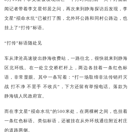
闻记者带着李文星邻居之问，再次来到静海探访后发现，李
文星“殒命水坑”已被打了围，北外环公路和同村公路边，也
挂上了“打传”标语。
“打传”标语随处见
车从津沧高速驶出静海收费站，一路往北，很快就来到静海
区北环线。在一处立交桥栏杆上，两边各挂着一条红色标
语，非常显眼。其中一条写着：“打一场取缔非法传销歼灭
战 打不净 不罢手 不收兵”，下方还留有举报电话。落款为
静海镇人民政府宣。
而在李文星“殒命水坑”的500米处，在两棵树之间，也挂着
一条红色标语。类似标语，还被挂在从外环线通往附近村庄
的道路两侧。