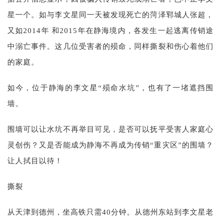
星一个。如与李文星同一天被发现死亡的菏泽郓城人张超，
又如2014年 和2015年在静海境内，各发生一起逃离传销途
中溺亡事件。这几位受害者的殒命，同样撕裂和伤心着他们
的家庭。
如今，位于静海的李文星“殒命水坑”，也有了一堵遮挡围
墙。
围墙可以让水坑不再举目可见，是否可以抚平受害人家庭心
灵创伤？又是否能成为静海不再成为传销“重灾区”的围墙？
让人拭目以待！
撕裂
从天津到德州，坐高铁只需40分钟。从德州东站到李文星老