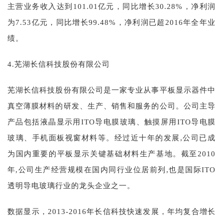
主营业务收入达到101.01亿元，同比增长30.28%，净利润
为7.53亿元，同比增长99.48%，净利润已超2016年全年业
绩。
4.芜湖长信科技股份有限公司
芜湖长信科技股份有限公司是一家专业从事平板显示器件中
真空薄膜材料的研发、生产、销售和服务的公司。公司主导
产品包括液晶显示用ITO导电膜玻璃、触摸屏用ITO导电膜
玻璃、手机面板视窗材料等。经过近十年的发展,公司已成
为国内重要的平板显示关键基础材料生产基地。截至2010
年,公司生产经营规模在国内同行业位居前列,也是国际ITO
透明导电玻璃行业的龙头企业之一。
数据显示，2013-2016年长信科技快速发展，年均复合增长