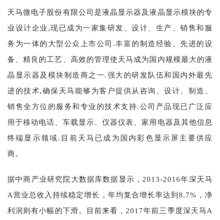
天马微电子股份有限公司是液晶显示器及液晶显示模块的专
业设计企业,现已成为一家集研发、设计、生产、销售和服
务为一体的大型公众上市公司.丰富的制造经验、先进的设
备、精良的工艺、高效的管理使天马成为国内规模最大的液
晶显示器及模块制造商之一.强大的研发队伍和国内外最先
进的技术,确保天马能够为客户提供从咨询、设计、制造、
销售全方位的服务和专业的技术支持.公司产品现已广泛应
用于移动电话、车载显示、仪器仪表、家用电器及其他信息
终端显示领域.目前天马已成为国内彩色显示屏主要供应
商。
据中商产业研究院大数据库数据显示，2013-2016年深天马
A营业总收入持续稳定增长，年均复合增长率达到8.7%，净
利润则有小幅的下滑。目前来看，2017年前三季度深天马A