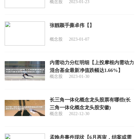
概念股
2023-01-23
张靓颖手撕卓伟【】
概念股
2023-01-07
内需动力分红明细【上投摩根内需动力
混合基金最新净值跌幅达1.66%】
概念股
2023-01-30
长三角一体化概念龙头股票有哪些(长
三角一体化概念龙头股安徽)
概念股
2022-12-30
孟晚舟事件现状【6月再审，结案或需