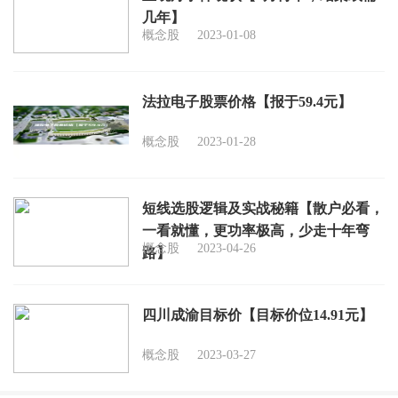
几年】
概念股
2023-01-08
法拉电子股票价格【报于59.4元】
概念股
2023-01-28
短线选股逻辑及实战秘籍【散户必看，
一看就懂，更功率极高，少走十年弯
概念股
2023-04-26
路】
四川成渝目标价【目标价位14.91元】
概念股
2023-03-27