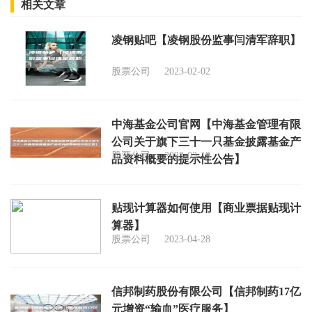
相关文章
凌钢贴吧【凌钢股份监事闫清军辞职】
股票公司
2023-02-02
中海基金公司官网【中海基金管理有限
公司关于旗下三十一只基金披露基金产
股票公司
2023-03-19
品资料概要的提示性公告】
贴现计算器如何使用【商业票据贴现计
算器】
股票公司
2023-04-28
信邦制药股份有限公司【信邦制药17亿
元增资“输血”医疗服务】