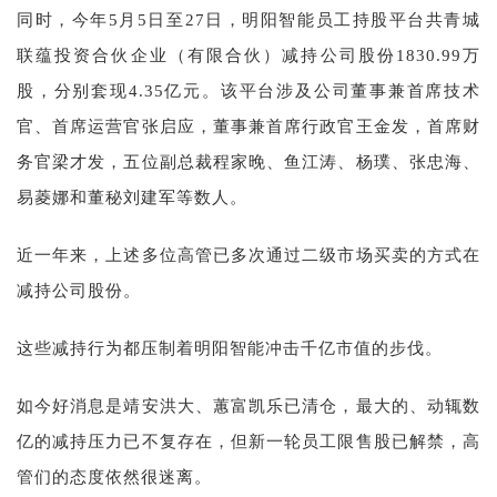
同时，今年5月5日至27日，明阳智能员工持股平台共青城
联蕴投资合伙企业（有限合伙）减持公司股份1830.99万
股，分别套现4.35亿元。该平台涉及公司董事兼首席技术
官、首席运营官张启应，董事兼首席行政官王金发，首席财
务官梁才发，五位副总裁程家晚、鱼江涛、杨璞、张忠海、
易菱娜和董秘刘建军等数人。
近一年来，上述多位高管已多次通过二级市场买卖的方式在
减持公司股份。
这些减持行为都压制着明阳智能冲击千亿市值的步伐。
如今好消息是靖安洪大、蕙富凯乐已清仓，最大的、动辄数
亿的减持压力已不复存在，但新一轮员工限售股已解禁，高
管们的态度依然很迷离。