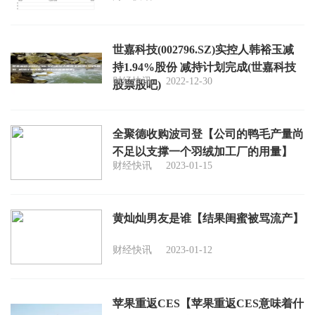
世嘉科技(002796.SZ)实控人韩裕玉减
持1.94%股份 减持计划完成(世嘉科技
财经快讯
2022-12-30
股票股吧)
全聚德收购波司登【公司的鸭毛产量尚
不足以支撑一个羽绒加工厂的用量】
财经快讯
2023-01-15
黄灿灿男友是谁【结果闺蜜被骂流产】
财经快讯
2023-01-12
苹果重返CES【苹果重返CES意味着什