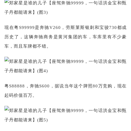
现在粤S99999是奔驰V260，劳斯莱斯银刺和宝骏730都成
历史了，这辆奔驰商务是黄河集团的车，车库里有不少豪
车，而且车牌都不错。
粤S88888，奔驰S600，据说当年这个牌照80万竞购，现在
起码价值百万。