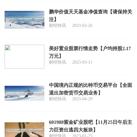
鹏华价值天天基金净值查询【请保持关
注】
财经快讯
2023-02-26
美好置业股票行情走势【户均持股2.17
万元】
财经快讯
2023-03-11
中国境内正规的比特币交易平台【全面
退出加密货币交易业务】
财经快讯
2023-04-29
601988紫金矿业股吧【11月25日午后主
力巨资出逃四大板块】
财经快讯
2023-01-25