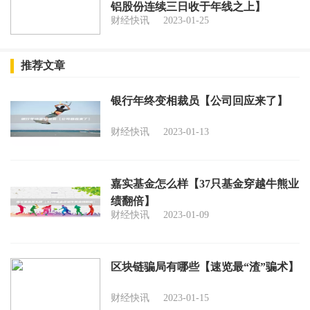
铝股份连续三日收于年线之上】
财经快讯
2023-01-25
推荐文章
银行年终变相裁员【公司回应来了】
财经快讯
2023-01-13
嘉实基金怎么样【37只基金穿越牛熊业
绩翻倍】
财经快讯
2023-01-09
区块链骗局有哪些【速览最“渣”骗术】
财经快讯
2023-01-15