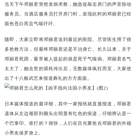
当天下午邓丽君突然发病求救，她急促敲击房门的声音惊动
服务员。当酒店服务员打开房门时，发现此时的邓丽君已经
面色苍白而且气喘吁吁。
随即，大家立即将邓丽君送到最近的医院。尽管医生用了很
多抢救方法，但最终邓丽君还是不治身亡。长久以来，关于
邓丽君死因，最常被人提起的就是死于气喘病。邓丽君名气
太大了，她去世的噩耗传出后，无数媒体疯狂而至，大家使
出了十八般武艺来报道葬礼的方方面面。
日本媒体报道的最详细，其中一家报纸就直接报道，邓丽君
遗体从左边颈部到额头出明显有红色的痕迹，仔细辨认是一
个巴掌印。谁打的？很快，人们在目光聚焦在邓丽君的外籍
小男友保罗身上。