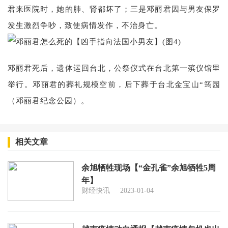
君来医院时，她的肺、肾都坏了；三是邓丽君因与男友保罗
发生激烈争吵，致使病情发作，不治身亡。
邓丽君死后，遗体运回台北，公祭仪式在台北第一殡仪馆里
举行。邓丽君的葬礼规模空前，后下葬于台北金宝山“筠园
（邓丽君纪念公园）。
相关文章
余旭牺牲现场【“金孔雀”余旭牺牲5周
年】
财经快讯
2023-01-04