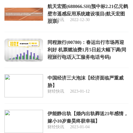
航天宏图(688066.SH)预中标2.21亿元鹤
壁市遥感应用系统建设项目(航天宏图
财经快讯
2022-12-30
股票)
同程旅行(00780)：春运出行市场再迎
利好 机票燃油费1月5日起大幅下调(同
财经快讯
2022-12-30
程旅行电话人工服务电话号码)
中国经济三大泡沫【经济面临严重威
胁】
财经快讯
2023-01-12
伊能静出轨【婚内出轨葬送21年感情，
嫁小10岁秦昊终获幸福】
财经快讯
2023-01-04