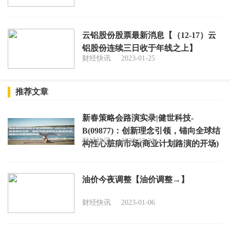
云铝股份股票最新消息【（12-17）云
铝股份连续三日收于年线之上】
财经快讯
2023-01-25
推荐文章
新春策略会路演实录|健世科技-
B(09877)：创新理念引领，锚向全球结
财经快讯
2022-12-30
构性心脏病市场(商业计划路演的开场)
油价今夜调整【油价调整→】
财经快讯
2023-01-06