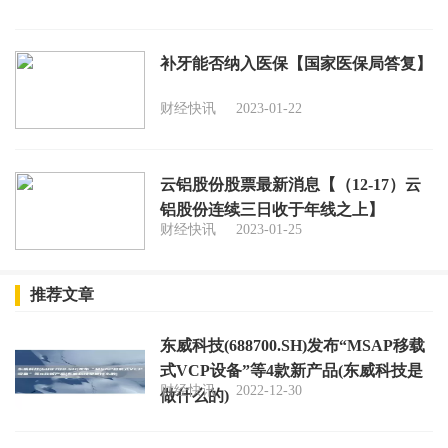
补牙能否纳入医保【国家医保局答复】
财经快讯
2023-01-22
云铝股份股票最新消息【（12-17）云
铝股份连续三日收于年线之上】
财经快讯
2023-01-25
推荐文章
东威科技(688700.SH)发布“MSAP移载
式VCP设备”等4款新产品(东威科技是
财经快讯
2022-12-30
做什么的)