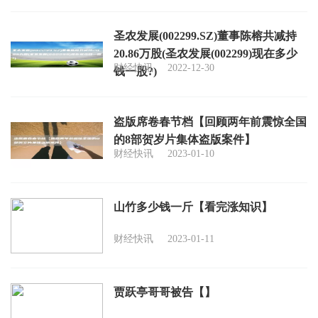
圣农发展(002299.SZ)董事陈榕共减持
20.86万股(圣农发展(002299)现在多少
财经快讯
2022-12-30
钱一股?)
盗版席卷春节档【回顾两年前震惊全国
的8部贺岁片集体盗版案件】
财经快讯
2023-01-10
山竹多少钱一斤【看完涨知识】
财经快讯
2023-01-11
贾跃亭哥哥被告【】