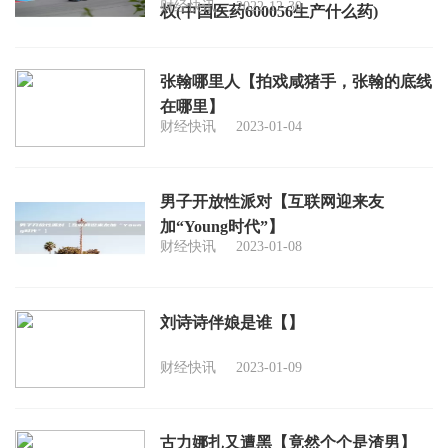
财经快讯
2022-12-30
权(中国医药600056生产什么药)
张翰哪里人【拍戏咸猪手，张翰的底线
在哪里】
财经快讯
2023-01-04
男子开放性派对【互联网迎来友
加“Young时代”】
财经快讯
2023-01-08
刘诗诗伴娘是谁【】
财经快讯
2023-01-09
古力娜扎又遭黑【竟然个个是渣男】