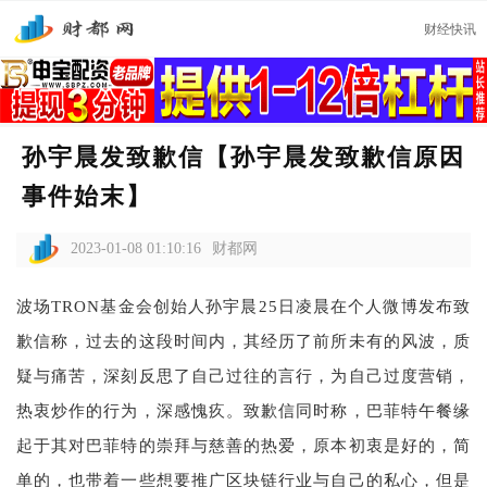
财经快讯
孙宇晨发致歉信【孙宇晨发致歉信原因
事件始末】
2023-01-08 01:10:16
财都网
波场TRON基金会创始人孙宇晨25日凌晨在个人微博发布致
歉信称，过去的这段时间内，其经历了前所未有的风波，质
疑与痛苦，深刻反思了自己过往的言行，为自己过度营销，
热衷炒作的行为，深感愧疚。致歉信同时称，巴菲特午餐缘
起于其对巴菲特的崇拜与慈善的热爱，原本初衷是好的，简
单的，也带着一些想要推广区块链行业与自己的私心，但是