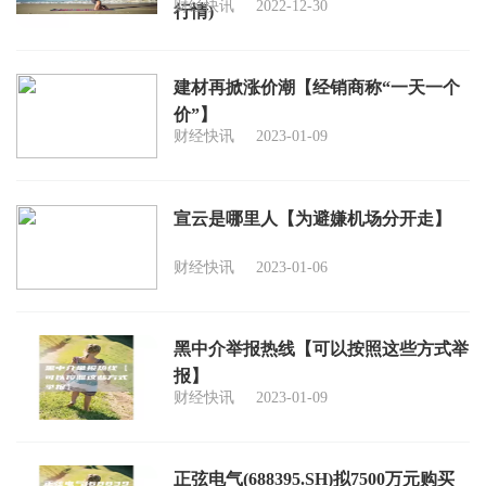
财经快讯
2022-12-30
行情)
建材再掀涨价潮【经销商称“一天一个
价”】
财经快讯
2023-01-09
宣云是哪里人【为避嫌机场分开走】
财经快讯
2023-01-06
黑中介举报热线【可以按照这些方式举
报】
财经快讯
2023-01-09
正弦电气(688395.SH)拟7500万元购买