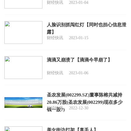
财经快讯
2023-01-04
人脸识别抓闯红灯【同时也担心信息泄
露】
财经快讯
2023-01-15
滴滴又崩溃了【滴滴今早崩了】
财经快讯
2023-01-06
圣农发展(002299.SZ)董事陈榕共减持
20.86万股(圣农发展(002299)现在多少
财经快讯
2022-12-30
钱一股?)
美女街边打架【真丢人】