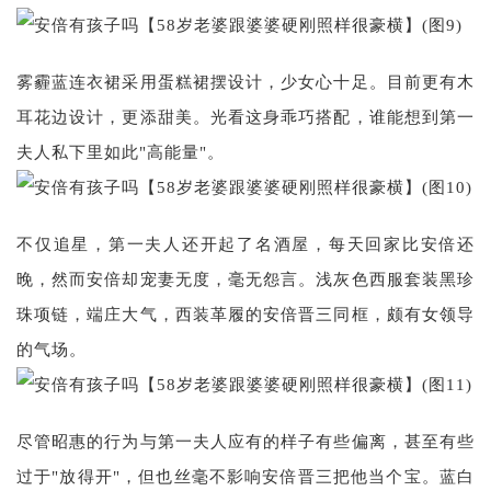
雾霾蓝连衣裙采用蛋糕裙摆设计，少女心十足。目前更有木
耳花边设计，更添甜美。光看这身乖巧搭配，谁能想到第一
夫人私下里如此"高能量"。
不仅追星，第一夫人还开起了名酒屋，每天回家比安倍还
晚，然而安倍却宠妻无度，毫无怨言。浅灰色西服套装黑珍
珠项链，端庄大气，西装革履的安倍晋三同框，颇有女领导
的气场。
尽管昭惠的行为与第一夫人应有的样子有些偏离，甚至有些
过于"放得开"，但也丝毫不影响安倍晋三把他当个宝。蓝白