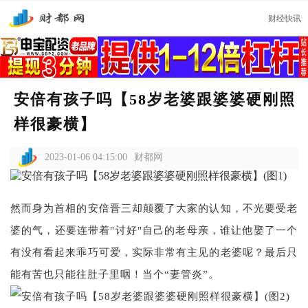
财经快讯
安倍有孩子吗【58岁老婆跟婆婆硬刚照
样很豪横】
2023-01-06 04:15:00
财都网
然而身为首相的安倍晋三却颠覆了大家的认知，不光要受老
婆的气，还要连带着"讨好"自己的老母亲，谁让他娶了一个
有没有看起来乖巧可爱，实际非常有主见的老婆呢？最后只
能有苦也只能往肚子里咽！当个“妻管炎”。