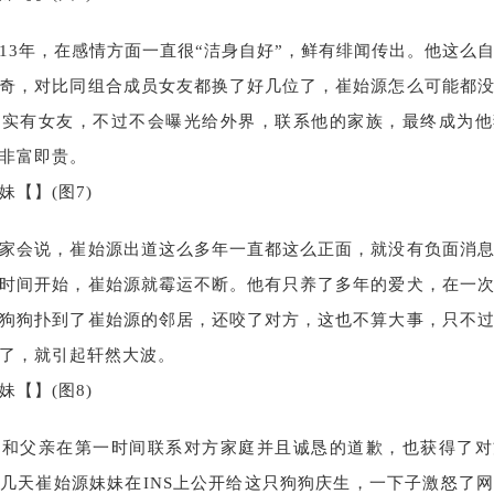
13年，在感情方面一直很“洁身自好”，鲜有绯闻传出。他这么
奇，对比同组合成员女友都换了好几位了，崔始源怎么可能都
确实有女友，不过不会曝光给外界，联系他的家族，最终成为他
非富即贵。
家会说，崔始源出道这么多年一直都这么正面，就没有负面消
时间开始，崔始源就霉运不断。他有只养了多年的爱犬，在一
狗狗扑到了崔始源的邻居，还咬了对方，这也不算大事，只不
了，就引起轩然大波。
源和父亲在第一时间联系对方家庭并且诚恳的道歉，也获得了对
几天崔始源妹妹在INS上公开给这只狗狗庆生，一下子激怒了