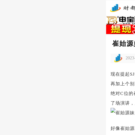
崔始源
2023
现在提起S
再加上个别
绝对C位的
了场演讲，
好像崔始源