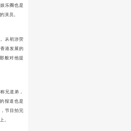
入娱乐圈也是
的演员。
界。从初涉荧
从香港发展的
那般对他提
乐称兄道弟，
候的报道也是
系，节目拍完
上。