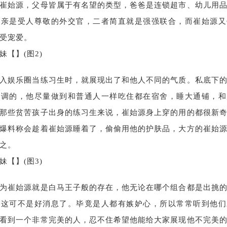
崔始源，父母皆属于有名望的类型，爸爸是连锁超市、幼儿用
母亲是受人尊敬的外交官，二者简直就是强强联合，而崔始源又
受宠爱。
入娱乐圈当练习生时，就展现出了和他人不同的气质。私底下
低调的，他尽量做到和普通人一样吃住都在宿舍，睡大通铺，和
那些贫苦孩子出身的练习生来说，崔始源身上穿的用的都很新
员爆料称会趁着崔始源睡着了，偷偷用他的护肤品，大方的崔始
之。
为崔始源就是白马王子般的存在，他无论在哪个组合都是出挑
，这可不是好消息了。毕竟是人都有嫉妒心，所以常常听到他们
看到一个非常完美的人，忍不住希望他能给大家展现他不完美