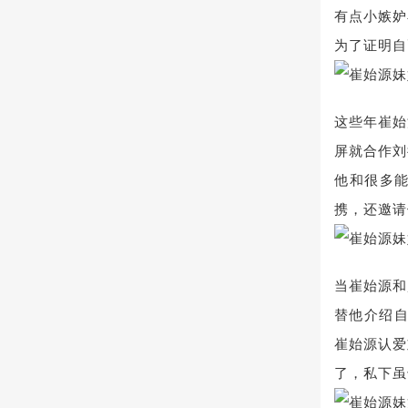
有点小嫉妒
为了证明自
这些年崔始
屏就合作刘
他和很多
携，还邀请
当崔始源和
替他介绍自
崔始源认爱
了，私下虽