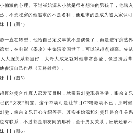
小偏激的心理。不过崔始源从小就是很有想法的男孩子，他踏
己，不愁吃穿的他追求的不是名利，他追求的是成为被大家认可
源一直在转型，他给自己定义早就不是偶像了，而是进军演艺
德华，在电影《墨攻》中饰演梁国世子，可以说起点颇高。先
能人大腕关系都挺好，大哥大成龙就对他非常喜爱，像提携后辈
他参演自己作品《天将雄师》。
超模刘雯合作真人恋爱节目时，就带着刘雯现身香港，跟余文
己的“女友”刘雯。这个举动可是让节目CP粉激动不已，那时
刘雯，像余文乐开心介绍等等。其实崔始源和刘雯只是合作关
也有联系，不过都是朋友间的那种，至于男女关系，应该还够不