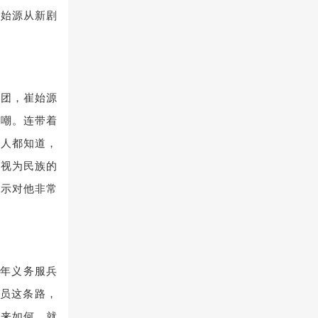
崔始源从新剧
集团，崔始源
群嘲。连带着
的人都知道，
被视为民族的
表示对他非常
2年义务服兵
演员这条路，
未来如何，就