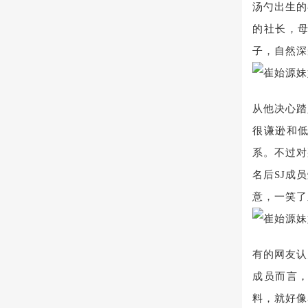
汤勺出生的
的社长，
子，自然深
从他决心踏
很谦逊和
系。不过对
名后SJ成
意，一笑了
有的网友认
成员而言
料，就好像