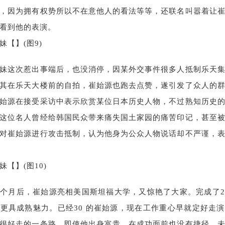
，因为拥有权势所以不在意他人的看法等等，还联名叫嚣着让
看到他的表演。
妹这次惹出事端后，也没消停，因某外交事件很多人抵制乐天
其在乐天大楼前的自拍，崔始源也跑去点赞，遂引发了众人的
始源在接受采访中表示欣赏某位日本历史人物，不过熟知历史
这位名人曾经给韩国民众带来痛失国土家园的痛苦印记，甚至
对崔始源进行攻击抵制，认为他身为公众人物说话却不严谨，
个月后，崔始源亮相美国斯坦福大学，又惊艳了大家。完成了
更具成熟魅力。已经30 的崔始源，现在工作重心早就定好走
很好走的一条路，即使他出身富贵，在成功面前也没有捷径。