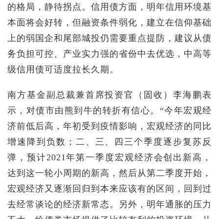
的格局，静待拐点。信用债方面，明年信用环境基
本面将会好转，但融资条件弱化，建立在信仰基础
上的弱国企和尾部城投仍需要重点提防，建议从债
务负担可控、产业实力强的省份中去优选，中高等
级信用债可适度拉长久期。
南方基金副总裁兼首席投资官（固收）李海鹏表
示，对债市由熊到牛的转折有信心。“今年宏观经
济前低后高，年初受到疫情影响，宏观经济的同比
增速降到负数；二、三、四三个季度逐步复苏反
弹，预计2021年第一季度宏观经济会创出新高，
达到这一轮小周期的新高，然后从第二季度开始，
宏观经济又逐渐回归到本来应该有的区间，回到过
去经常谈论的经济新常态。另外，明年通胀的压力