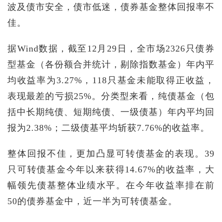
波及债市安全，债市低迷，债券基金整体回报率不
佳。
据Wind数据，截至12月29日，全市场2326只债券
型基金（各份额合并统计，剔除指数基金）年内平
均收益率为3.27%，118只基金未能取得正收益，
表现最差的亏损25%。分类型来看，纯债基金（包
括中长期纯债、短期纯债、一级债基）年内平均回
报为2.38%；二级债基平均斩获7.76%的收益率。
整体回报不佳，更加凸显可转债基金的表现。39
只可转债基金今年以来获得14.67%的收益率，大
幅领先债基整体业绩水平。在今年收益率排在前
50的债券基金中，近一半为可转债基金。