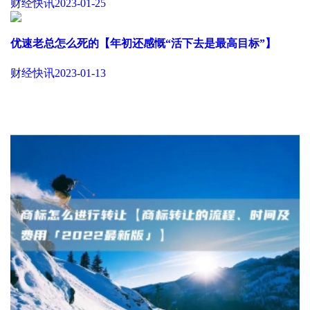
财经快讯
2023-01-25
优速老总怎么死的【年初还感慨“活下去是最高目标”】
财经快讯
2023-01-13