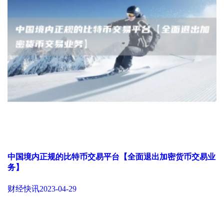
中国境内正规的比特币交易平台【全面退出加密货币交易业
务】
财经快讯
2023-04-29