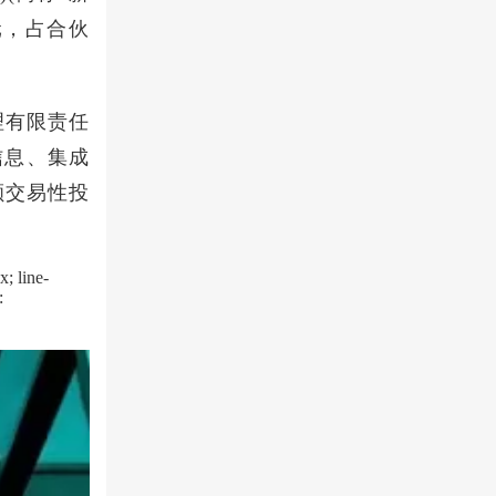
元，占合伙
理有限责任
信息、集成
额交易性投
; line-
: