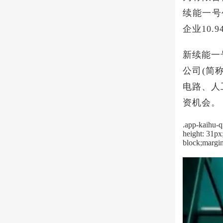
续能一号
企业10.
新续能一
公司(简
电路、人
资机会。
.app-kaihu-q
height: 31px
block;margin