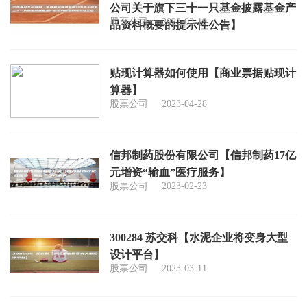
公司关于旗下三十一只基金披露基金产
股票公司
2023-03-19
品资料概要的提示性公告】
贴现计算器如何使用【商业票据贴现计
算器】
股票公司
2023-04-28
信邦制药股份有限公司【信邦制药17亿
元增资“输血”医疗服务】
股票公司
2023-02-23
300284 苏交科【水泥企业将变身大型
设计平台】
股票公司
2023-03-11