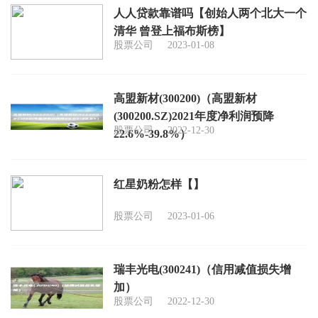
人人贷款靠谱吗【创始人两个北大一个
清华 曾登上福布斯榜】
股票公司
2023-01-08
高盟新材(300200)（高盟新材
(300200.SZ)2021年度净利润预降
股票公司
2022-12-30
22.6%-39.8%）
红星奶粉怎样【】
股票公司
2023-01-06
瑞丰光电(300241)（信用减值损失增
加）
股票公司
2022-12-30